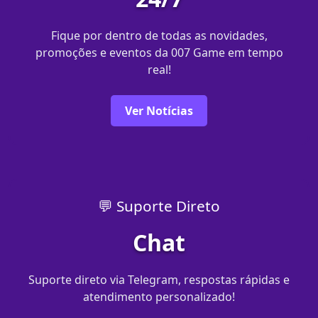
Fique por dentro de todas as novidades,
promoções e eventos da 007 Game em tempo
real!
Ver Notícias
💬 Suporte Direto
Chat
Suporte direto via Telegram, respostas rápidas e
atendimento personalizado!