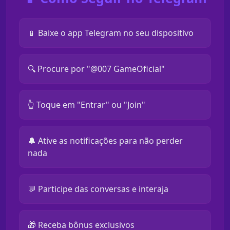
📱 Baixe o app Telegram no seu dispositivo
🔍 Procure por "@007 GameOficial"
👆 Toque em "Entrar" ou "Join"
🔔 Ative as notificações para não perder
nada
💬 Participe das conversas e interaja
🎁 Receba bônus exclusivos