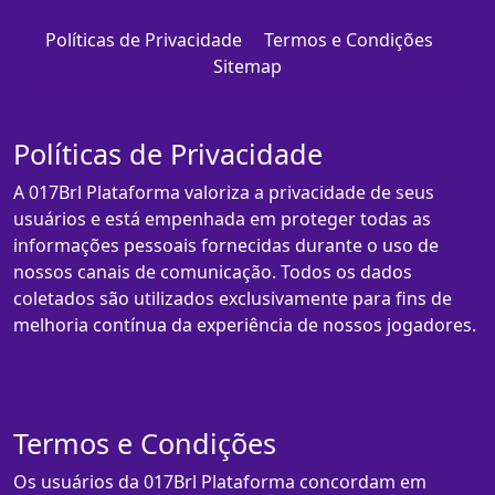
Políticas de Privacidade
Termos e Condições
Sitemap
Políticas de Privacidade
A 017Brl Plataforma valoriza a privacidade de seus
usuários e está empenhada em proteger todas as
informações pessoais fornecidas durante o uso de
nossos canais de comunicação. Todos os dados
coletados são utilizados exclusivamente para fins de
melhoria contínua da experiência de nossos jogadores.
Termos e Condições
Os usuários da 017Brl Plataforma concordam em