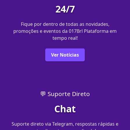
24/7
Fique por dentro de todas as novidades,
promoções e eventos da 017Brl Plataforma em
tempo real!
Ver Notícias
💬 Suporte Direto
Chat
Suporte direto via Telegram, respostas rápidas e