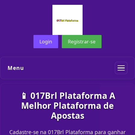
Login
Registrar-se
Menu
📱 017Brl Plataforma A
Melhor Plataforma de
Apostas
Cadastre-se na 017Brl Plataforma para ganhar