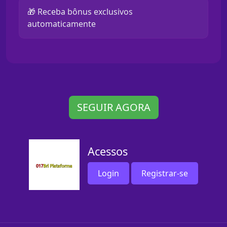
🎁 Receba bônus exclusivos
automaticamente
SEGUIR AGORA
Acessos
Login
Registrar-se