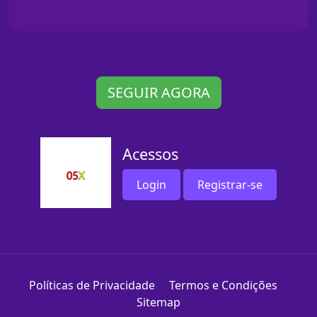
SEGUIR AGORA
Acessos
Login
Registrar-se
Políticas de Privacidade
Termos e Condições
Sitemap