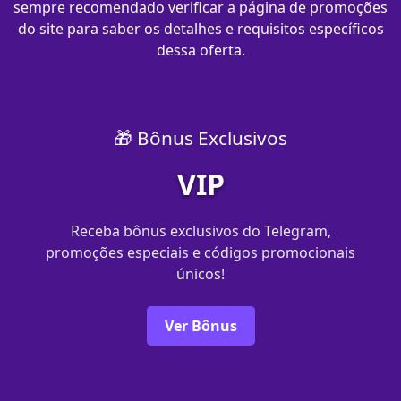
sempre recomendado verificar a página de promoções
do site para saber os detalhes e requisitos específicos
dessa oferta.
🎁 Bônus Exclusivos
VIP
Receba bônus exclusivos do Telegram,
promoções especiais e códigos promocionais
únicos!
Ver Bônus