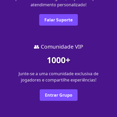
atendimento personalizado!
Falar Suporte
👥 Comunidade VIP
1000+
Junte-se a uma comunidade exclusiva de
jogadores e compartilhe experiências!
Entrar Grupo