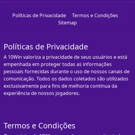
Políticas de Privacidade
Termos e Condições
Sitemap
Políticas de Privacidade
A 10Win valoriza a privacidade de seus usuários e está
empenhada em proteger todas as informações
pessoais fornecidas durante o uso de nossos canais de
comunicação. Todos os dados coletados são utilizados
exclusivamente para fins de melhoria contínua da
experiência de nossos jogadores.
Termos e Condições