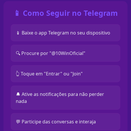
📱 Como Seguir no Telegram
📱 Baixe o app Telegram no seu dispositivo
🔍 Procure por "@10WinOficial"
👆 Toque em "Entrar" ou "Join"
🔔 Ative as notificações para não perder
nada
💬 Participe das conversas e interaja