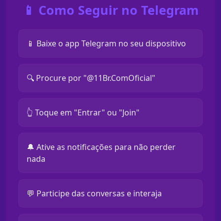
📱 Como Seguir no Telegram
📱 Baixe o app Telegram no seu dispositivo
🔍 Procure por "@11Br.ComOficial"
👆 Toque em "Entrar" ou "Join"
🔔 Ative as notificações para não perder
nada
💬 Participe das conversas e interaja