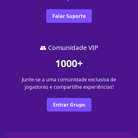
Falar Suporte
👥 Comunidade VIP
1000+
Junte-se a uma comunidade exclusiva de
jogadores e compartilhe experiências!
Entrar Grupo