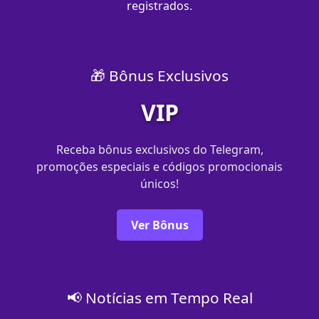
registrados.
🎁 Bônus Exclusivos
VIP
Receba bônus exclusivos do Telegram,
promoções especiais e códigos promocionais
únicos!
Ver Bônus
📢 Notícias em Tempo Real