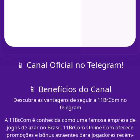
📱 Canal Oficial no Telegram!
📱 Benefícios do Canal
Descubra as vantagens de seguir a 11Br.Com no
Telegram
A 11Br.Com é conhecida como uma famosa empresa de
jogos de azar no Brasil. 11Br.Com Online Com oferece
promoções e bônus atraentes para jogadores recém-