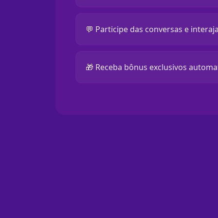
💬 Participe das conversas e interaj
🎁 Receba bônus exclusivos autom