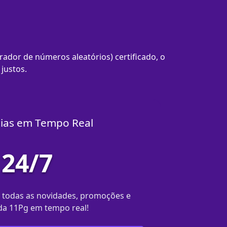
rador de números aleatórios) certificado, o
justos.
cias em Tempo Real
24/7
e todas as novidades, promoções e
da 11Pg em tempo real!