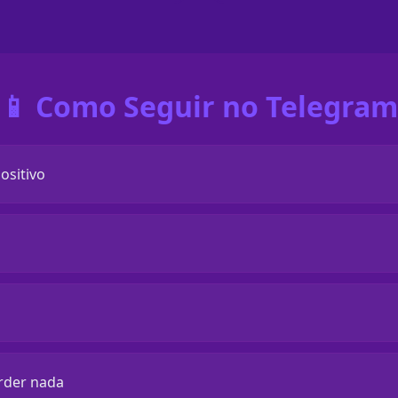
📱 Como Seguir no Telegram
ositivo
erder nada