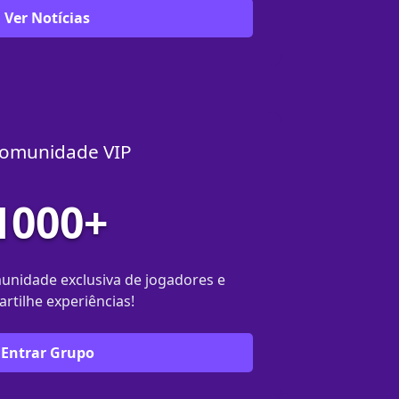
Ver Notícias
Comunidade VIP
1000+
unidade exclusiva de jogadores e
rtilhe experiências!
Entrar Grupo