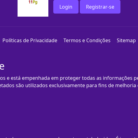
Login
Registrar-se
Políticas de Privacidade
Termos e Condições
Sitemap
de
rios e está empenhada em proteger todas as informações p
tados são utilizados exclusivamente para fins de melhoria