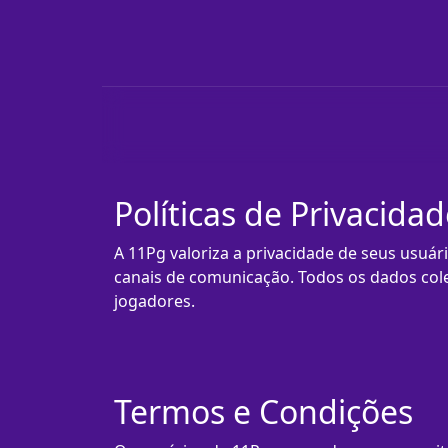
Políticas de Privacida
A 11Pg valoriza a privacidade de seus usuá
canais de comunicação. Todos os dados cole
jogadores.
Termos e Condições