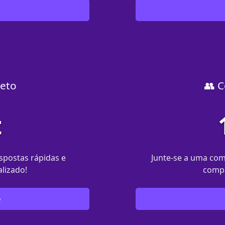
reto
👥 
t
espostas rápidas e
Junte-se a uma com
lizado!
compa
e