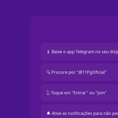
📱 Baixe o app Telegram no seu disp
🔍 Procure por "@11PgOficial"
👆 Toque em "Entrar" ou "Join"
🔔 Ative as notificações para não p