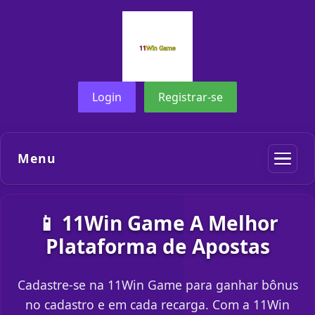
Login
Registrar-se
Menu
📱 11Win Game A Melhor
Plataforma de Apostas
Cadastre-se na 11Win Game para ganhar bônus
no cadastro e em cada recarga. Com a 11Win