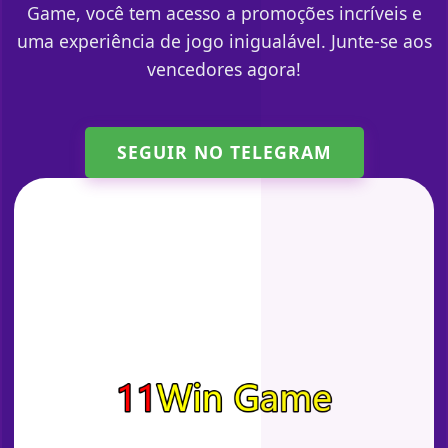
Game, você tem acesso a promoções incríveis e
uma experiência de jogo inigualável. Junte-se aos
vencedores agora!
SEGUIR NO TELEGRAM