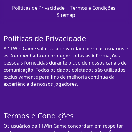
Políticas de Privacidade
Termos e Condições
Sitemap
Políticas de Privacidade
A 11Win Game valoriza a privacidade de seus usuários e
está empenhada em proteger todas as informações
pessoais fornecidas durante o uso de nossos canais de
comunicação. Todos os dados coletados são utilizados
exclusivamente para fins de melhoria contínua da
experiência de nossos jogadores.
Termos e Condições
Os usuários da 11Win Game concordam em respeitar