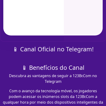
📱 Canal Oficial no Telegram!
📱 Benefícios do Canal
Descubra as vantagens de seguir a 123Br.Com no
Telegram
Com o avanço da tecnologia móvel, os jogadores
podem acessar os inúmeros slots da 123Br.Com a
qualquer hora por meio dos dispositivos inteligentes da