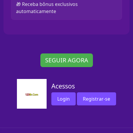
🎁 Receba bônus exclusivos
automaticamente
SEGUIR AGORA
Acessos
Login
Registrar-se