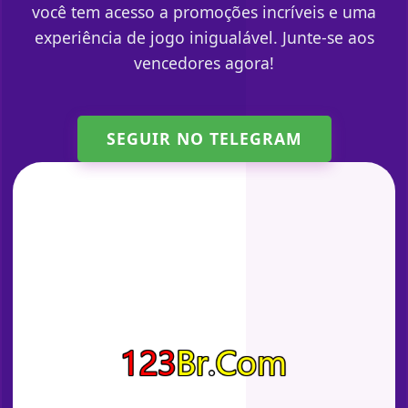
você tem acesso a promoções incríveis e uma
experiência de jogo inigualável. Junte-se aos
vencedores agora!
SEGUIR NO TELEGRAM