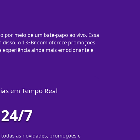
ito por meio de um bate-papo ao vivo. Essa
m disso, o 133Br com​ oferece promoções
 a experiência ainda mais emocionante e
cias em Tempo Real
24/7
e todas as novidades, promoções e