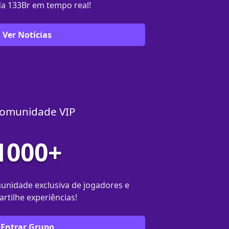
da 133Br em tempo real!
Ver Notícias
Comunidade VIP
1000+
unidade exclusiva de jogadores e
rtilhe experiências!
Entrar Grupo