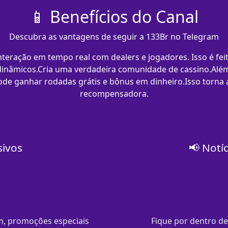
📱 Benefícios do Canal
Descubra as vantagens de seguir a 133Br no Telegram
nteração em tempo real com dealers e jogadores. Isso é fe
e dinâmicos.Cria uma verdadeira comunidade de cassino.Alé
pode ganhar rodadas grátis e bônus em dinheiro.Isso torna
recompensadora.
sivos
📢 Notí
m, promoções especiais
Fique por dentro d