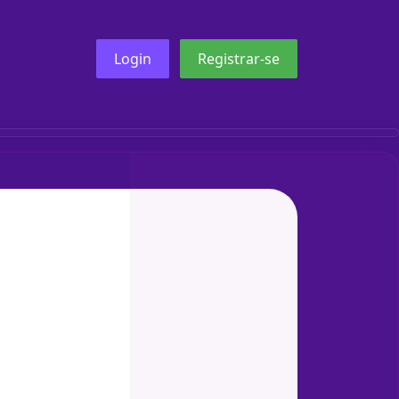
Login
Registrar-se