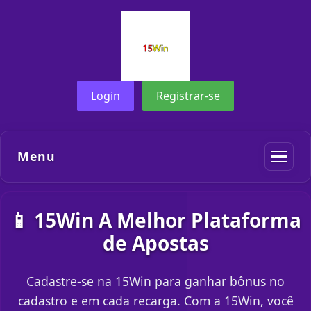
Login
Registrar-se
Menu
📱 15Win A Melhor Plataforma
de Apostas
Cadastre-se na 15Win para ganhar bônus no
cadastro e em cada recarga. Com a 15Win, você