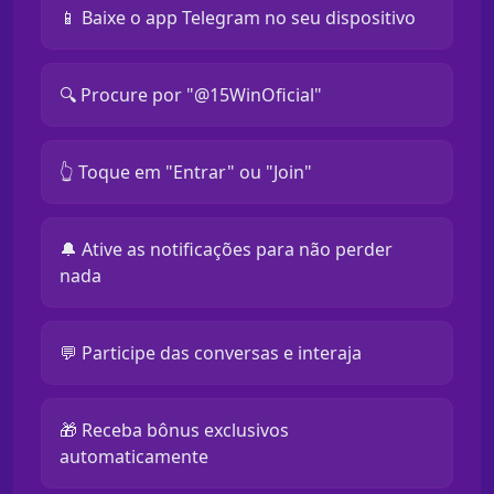
📱 Baixe o app Telegram no seu dispositivo
🔍 Procure por "@15WinOficial"
👆 Toque em "Entrar" ou "Join"
🔔 Ative as notificações para não perder
nada
💬 Participe das conversas e interaja
🎁 Receba bônus exclusivos
automaticamente