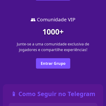
👥 Comunidade VIP
1000+
Junte-se a uma comunidade exclusiva de
jogadores e compartilhe experiências!
Entrar Grupo
📱 Como Seguir no Telegram