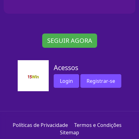
SEGUIR AGORA
Acessos
Login
Registrar-se
Políticas de Privacidade
Termos e Condições
Sitemap