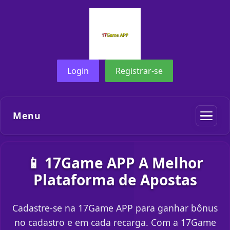
Login
Registrar-se
Menu
📱 17Game APP A Melhor
Plataforma de Apostas
Cadastre-se na 17Game APP para ganhar bônus
no cadastro e em cada recarga. Com a 17Game