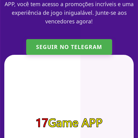
APP, você tem acesso a promoções incríveis e uma
experiência de jogo inigualável. Junte-se aos
vencedores agora!
SEGUIR NO TELEGRAM