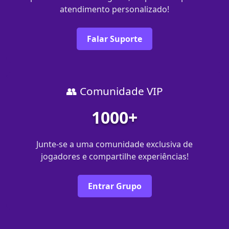
atendimento personalizado!
Falar Suporte
👥 Comunidade VIP
1000+
Junte-se a uma comunidade exclusiva de
jogadores e compartilhe experiências!
Entrar Grupo