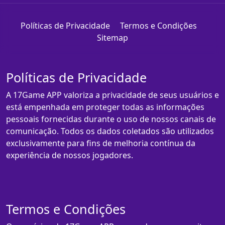
Políticas de Privacidade
Termos e Condições
Sitemap
Políticas de Privacidade
A 17Game APP valoriza a privacidade de seus usuários e
está empenhada em proteger todas as informações
pessoais fornecidas durante o uso de nossos canais de
comunicação. Todos os dados coletados são utilizados
exclusivamente para fins de melhoria contínua da
experiência de nossos jogadores.
Termos e Condições