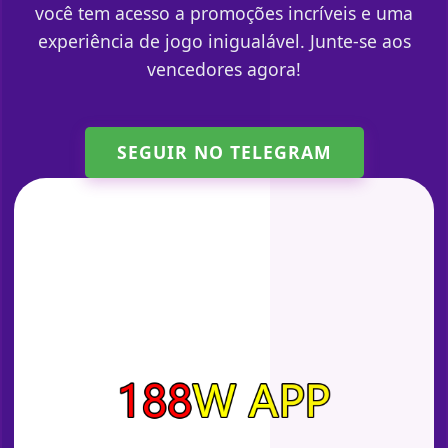
você tem acesso a promoções incríveis e uma
experiência de jogo inigualável. Junte-se aos
vencedores agora!
SEGUIR NO TELEGRAM