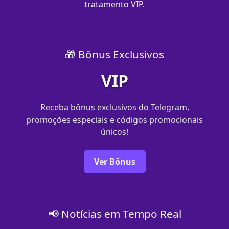
tratamento VIP.
🎁 Bônus Exclusivos
VIP
Receba bônus exclusivos do Telegram,
promoções especiais e códigos promocionais
únicos!
Ver Bônus
📢 Notícias em Tempo Real