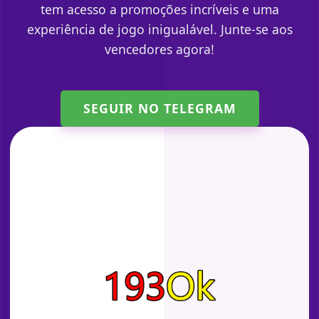
tem acesso a promoções incríveis e uma
experiência de jogo inigualável. Junte-se aos
vencedores agora!
SEGUIR NO TELEGRAM