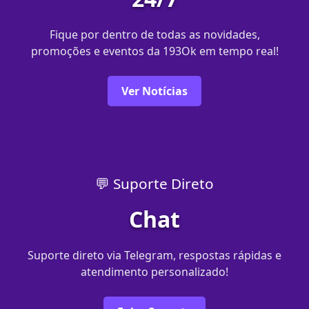
Fique por dentro de todas as novidades,
promoções e eventos da 193Ok em tempo real!
Ver Notícias
💬 Suporte Direto
Chat
Suporte direto via Telegram, respostas rápidas e
atendimento personalizado!