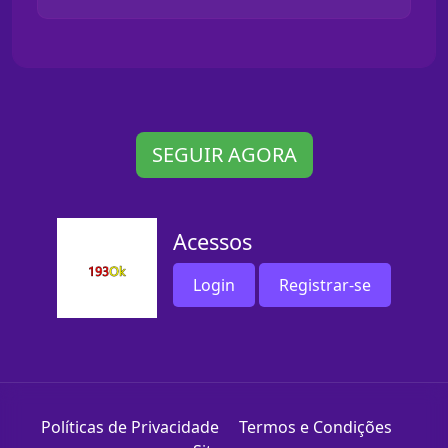
SEGUIR AGORA
Acessos
Login
Registrar-se
Políticas de Privacidade
Termos e Condições