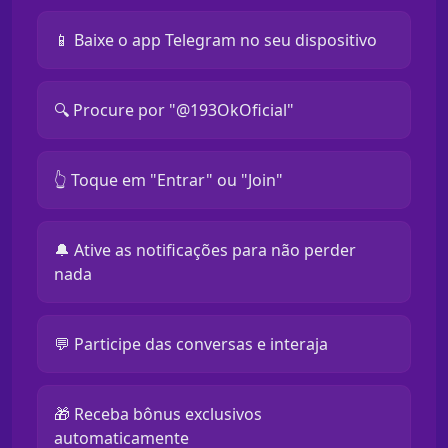
📱 Baixe o app Telegram no seu dispositivo
🔍 Procure por "@193OkOficial"
👆 Toque em "Entrar" ou "Join"
🔔 Ative as notificações para não perder
nada
💬 Participe das conversas e interaja
🎁 Receba bônus exclusivos
automaticamente