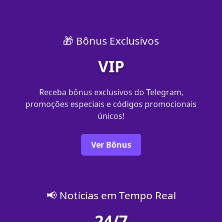
🎁 Bônus Exclusivos
VIP
Receba bônus exclusivos do Telegram,
promoções especiais e códigos promocionais
únicos!
Ver Bônus
📢 Notícias em Tempo Real
24/7