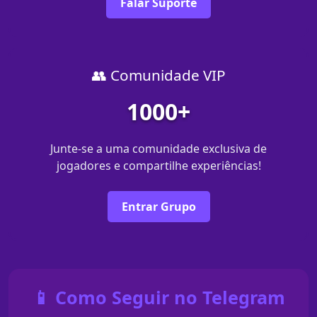
Falar Suporte
👥 Comunidade VIP
1000+
Junte-se a uma comunidade exclusiva de
jogadores e compartilhe experiências!
Entrar Grupo
📱 Como Seguir no Telegram