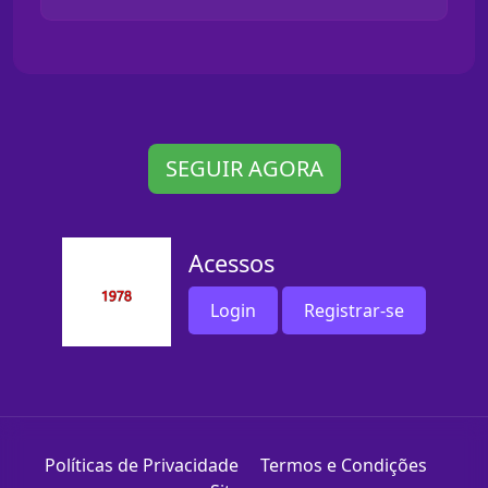
SEGUIR AGORA
Acessos
Login
Registrar-se
Políticas de Privacidade
Termos e Condições