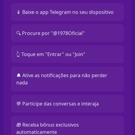
📱 Baixe o app Telegram no seu dispositivo
🔍 Procure por "@1978Oficial"
👆 Toque em "Entrar" ou "Join"
🔔 Ative as notificações para não perder
nada
💬 Participe das conversas e interaja
🎁 Receba bônus exclusivos
automaticamente