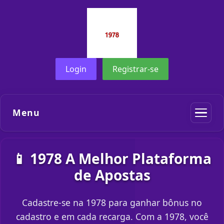
Login
Registrar-se
Menu
📱 1978 A Melhor Plataforma
de Apostas
Cadastre-se na 1978 para ganhar bônus no
cadastro e em cada recarga. Com a 1978, você