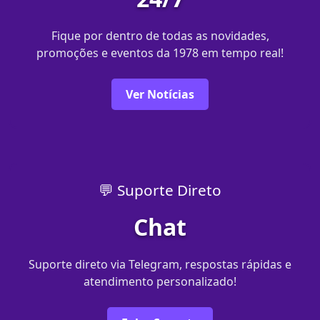
Fique por dentro de todas as novidades,
promoções e eventos da 1978 em tempo real!
Ver Notícias
💬 Suporte Direto
Chat
Suporte direto via Telegram, respostas rápidas e
atendimento personalizado!