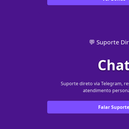
💬 Suporte Di
Cha
Suporte direto via Telegram, r
atendimento persona
Falar Suport