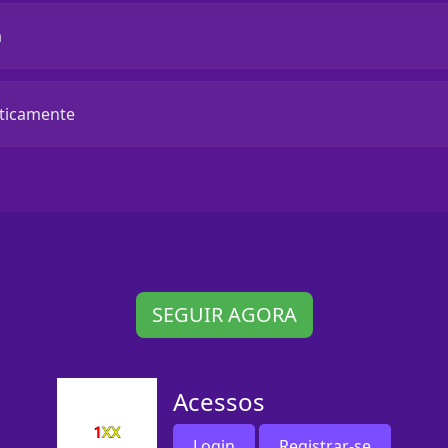
a
aticamente
SEGUIR AGORA
Acessos
Login
Registrar-se