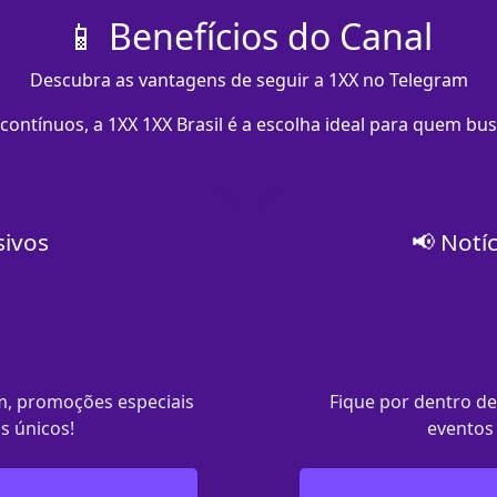
📱 Benefícios do Canal
Descubra as vantagens de seguir a 1XX no Telegram
ntínuos, a 1XX 1XX Brasil é a escolha ideal para quem bus
sivos
📢 Notí
m, promoções especiais
Fique por dentro d
s únicos!
eventos