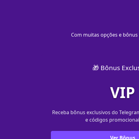
Com muitas opções e bônus co
🎁 Bônus Exclu
VIP
Receba bônus exclusivos do Telegra
e códigos promocionai
Ver Bônus