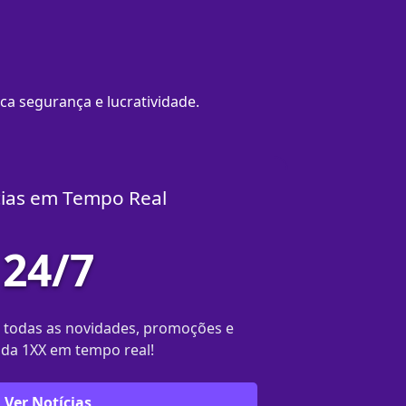
ca segurança e lucratividade.
cias em Tempo Real
24/7
e todas as novidades, promoções e
 da 1XX em tempo real!
Ver Notícias