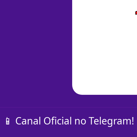
📱 Canal Oficial no Telegram!