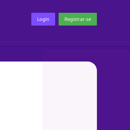
Login
Registrar-se