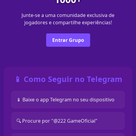
Junte-se a uma comunidade exclusiva de
jogadores e compartilhe experiências!
Entrar Grupo
📱 Como Seguir no Telegram
📱 Baixe o app Telegram no seu dispositivo
🔍 Procure por "@222 GameOficial"