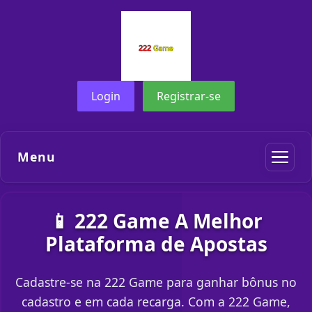
Login
Registrar-se
Menu
📱 222 Game A Melhor
Plataforma de Apostas
Cadastre-se na 222 Game para ganhar bônus no
cadastro e em cada recarga. Com a 222 Game,