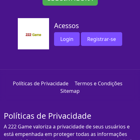
Acessos
Login
Registrar-se
Políticas de Privacidade
Termos e Condições
Sitemap
Políticas de Privacidade
A 222 Game valoriza a privacidade de seus usuários e
está empenhada em proteger todas as informações