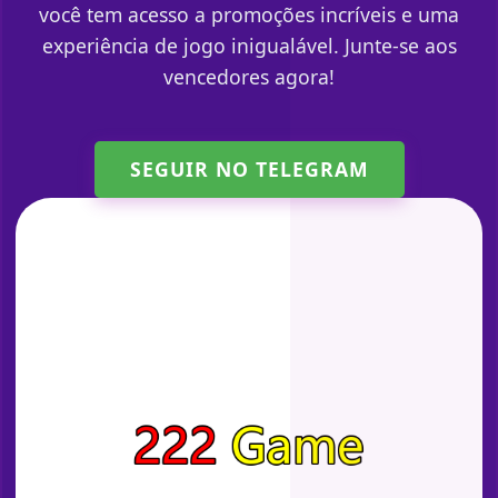
você tem acesso a promoções incríveis e uma
experiência de jogo inigualável. Junte-se aos
vencedores agora!
SEGUIR NO TELEGRAM