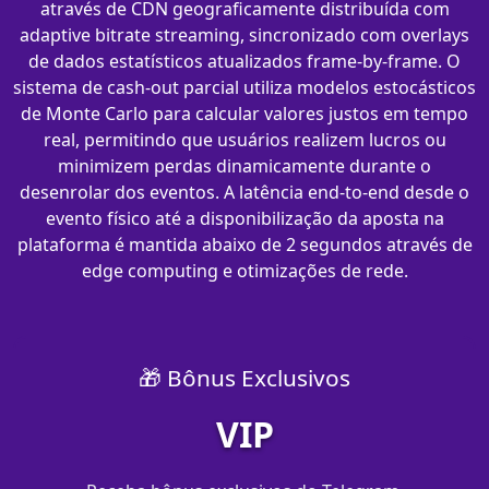
através de CDN geograficamente distribuída com
adaptive bitrate streaming, sincronizado com overlays
de dados estatísticos atualizados frame-by-frame. O
sistema de cash-out parcial utiliza modelos estocásticos
de Monte Carlo para calcular valores justos em tempo
real, permitindo que usuários realizem lucros ou
minimizem perdas dinamicamente durante o
desenrolar dos eventos. A latência end-to-end desde o
evento físico até a disponibilização da aposta na
plataforma é mantida abaixo de 2 segundos através de
edge computing e otimizações de rede.
🎁 Bônus Exclusivos
VIP