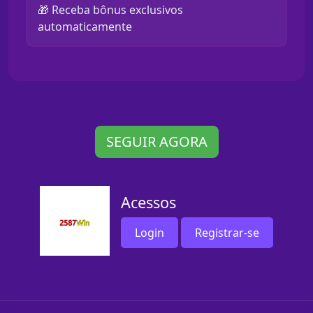
🎁 Receba bônus exclusivos
automaticamente
SEGUIR AGORA
Acessos
Login
Registrar-se