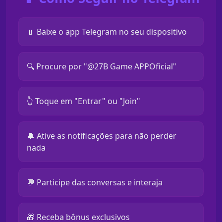
📱 Baixe o app Telegram no seu dispositivo
🔍 Procure por "@27B Game APPOficial"
👆 Toque em "Entrar" ou "Join"
🔔 Ative as notificações para não perder
nada
💬 Participe das conversas e interaja
🎁 Receba bônus exclusivos