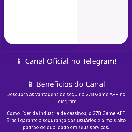
📱 Canal Oficial no Telegram!
📱 Benefícios do Canal
Descubra as vantagens de seguir a 27B Game APP no
Telegram
Como líder da indústria de cassinos, o 27B Game APP
Brasil garante a segurança dos usuários e o mais alto
padrão de qualidade em seus serviços.