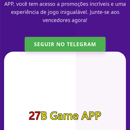
APP, você tem acesso a promoções incríveis e uma
experiência de jogo inigualável. Junte-se aos
vencedores agora!
SEGUIR NO TELEGRAM