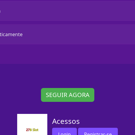
a
aticamente
SEGUIR AGORA
Acessos
Login
Registrar-se