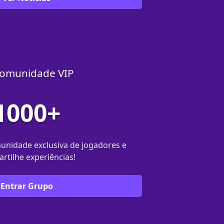
Comunidade VIP
1000+
unidade exclusiva de jogadores e
rtilhe experiências!
Entrar Grupo