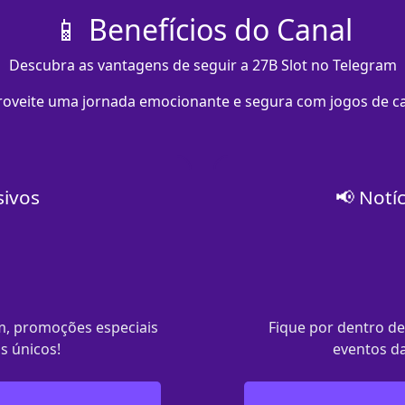
📱 Benefícios do Canal
Descubra as vantagens de seguir a 27B Slot no Telegram
 aproveite uma jornada emocionante e segura com jogos de c
sivos
📢 Notí
m, promoções especiais
Fique por dentro d
s únicos!
eventos da