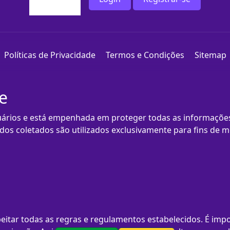
Políticas de Privacidade
Termos e Condições
Sitemap
de
usuários e está empenhada em proteger todas as informaçõe
os coletados são utilizados exclusivamente para fins de m
itar todas as regras e regulamentos estabelecidos. É impo