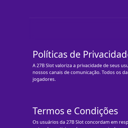
Políticas de Privacida
A 27B Slot valoriza a privacidade de seus 
nossos canais de comunicação. Todos os dad
jogadores.
Termos e Condições
Os usuários da 27B Slot concordam em respe