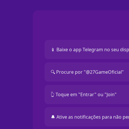
📱 Baixe o app Telegram no seu disp
🔍 Procure por "@27GameOficial"
👆 Toque em "Entrar" ou "Join"
🔔 Ative as notificações para não p