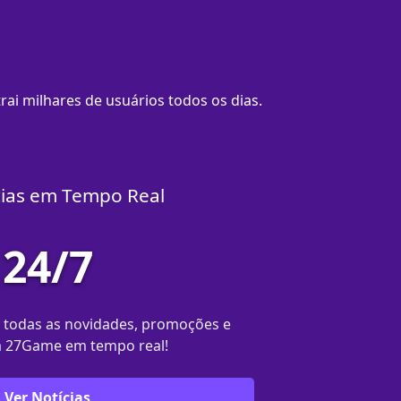
i milhares de usuários todos os dias.
cias em Tempo Real
24/7
e todas as novidades, promoções e
a 27Game em tempo real!
Ver Notícias