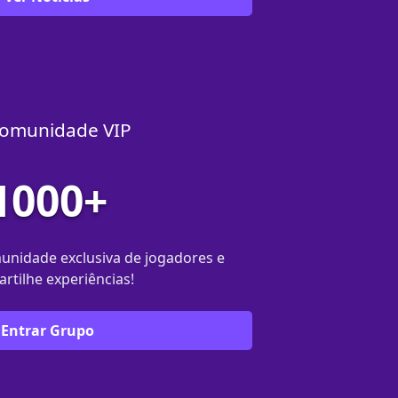
Comunidade VIP
1000+
unidade exclusiva de jogadores e
rtilhe experiências!
Entrar Grupo