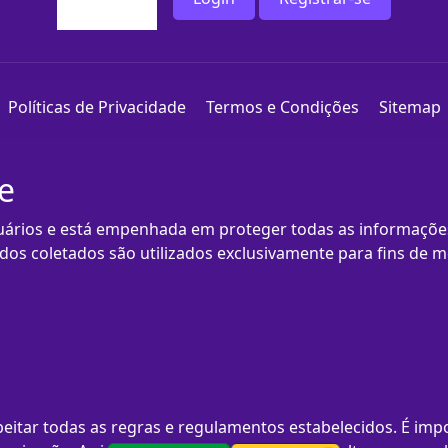
Políticas de Privacidade
Termos e Condições
Sitemap
de
suários e está empenhada em proteger todas as informaçõe
os coletados são utilizados exclusivamente para fins de m
tar todas as regras e regulamentos estabelecidos. É impo