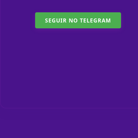
SEGUIR NO TELEGRAM