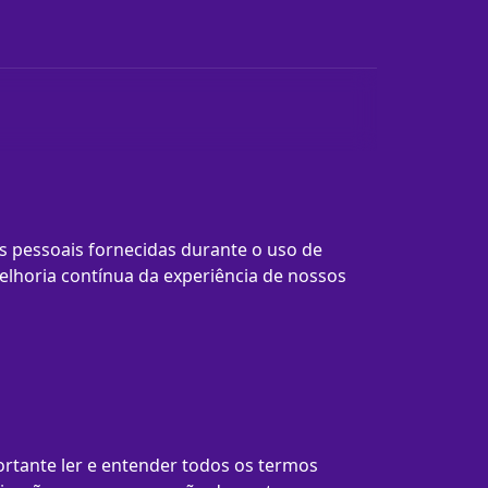
s pessoais fornecidas durante o uso de
elhoria contínua da experiência de nossos
rtante ler e entender todos os termos