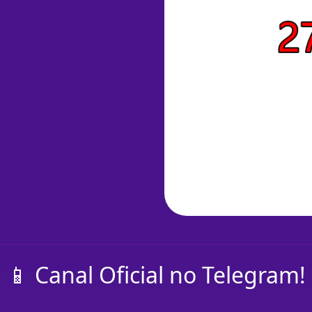
📱 Canal Oficial no Telegram!