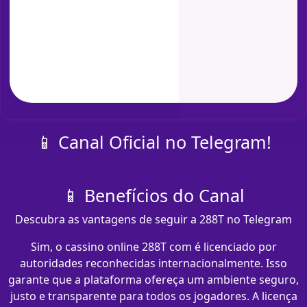
📱 Canal Oficial no Telegram!
📱 Benefícios do Canal
Descubra as vantagens de seguir a 288T no Telegram
Sim, o cassino online 288T com​ é licenciado por
autoridades reconhecidas internacionalmente. Isso
garante que a plataforma ofereça um ambiente seguro,
justo e transparente para todos os jogadores. A licença