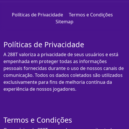
Políticas de Privacidade
Termos e Condições
Sitemap
Políticas de Privacidade
A 288T valoriza a privacidade de seus usuários e está
empenhada em proteger todas as informações
pessoais fornecidas durante o uso de nossos canais de
comunicação. Todos os dados coletados são utilizados
exclusivamente para fins de melhoria contínua da
experiência de nossos jogadores.
Termos e Condições