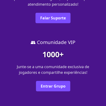
atendimento personalizado!
Falar Suporte
👥 Comunidade VIP
1000+
Junte-se a uma comunidade exclusiva de
jogadores e compartilhe experiências!
Entrar Grupo