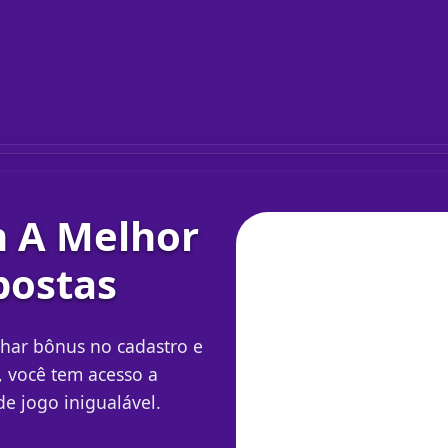
n A Melhor
postas
har bônus no cadastro e
 você tem acesso a
e jogo inigualável.