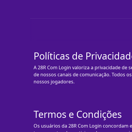
Políticas de Privacida
A 28R Com Login valoriza a privacidade de 
de nossos canais de comunicação. Todos os 
nossos jogadores.
Termos e Condições
Os usuários da 28R Com Login concordam em 