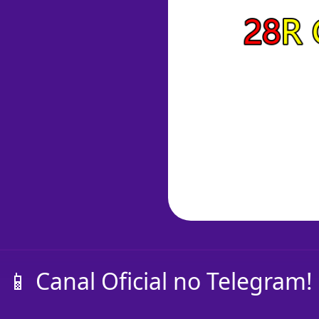
📱 Canal Oficial no Telegram!