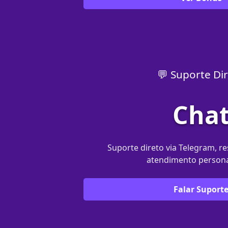
💬 Suporte Di
Cha
Suporte direto via Telegram, r
atendimento persona
Falar Suport