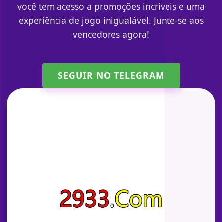
você tem acesso a promoções incríveis e uma
experiência de jogo inigualável. Junte-se aos
vencedores agora!
SEGUIR NO TELEGRAM