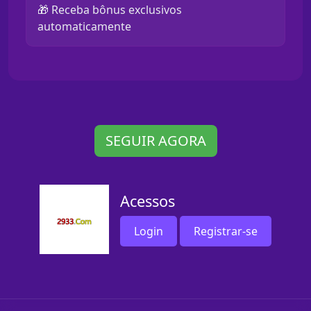
🎁 Receba bônus exclusivos
automaticamente
SEGUIR AGORA
Acessos
Login
Registrar-se