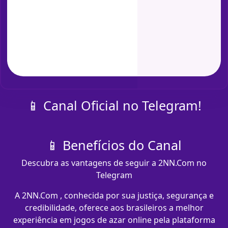
📱 Canal Oficial no Telegram!
📱 Benefícios do Canal
Descubra as vantagens de seguir a 2NN.Com no
Telegram
A 2NN.Com , conhecida por sua justiça, segurança e
credibilidade, oferece aos brasileiros a melhor
experiência em jogos de azar online pela plataforma