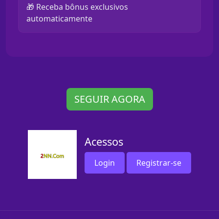
🎁 Receba bônus exclusivos
automaticamente
SEGUIR AGORA
Acessos
Login
Registrar-se