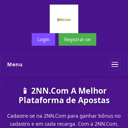
Login
Registrar-se
Menu
📱 2NN.Com A Melhor
Plataforma de Apostas
Cadastre-se na 2NN.Com para ganhar bônus no
cadastro e em cada recarga. Com a 2NN.Com,