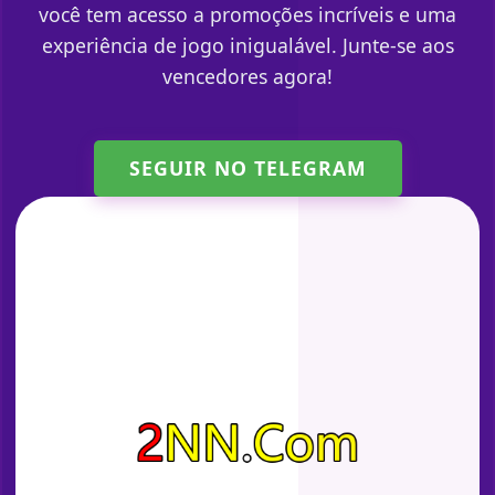
você tem acesso a promoções incríveis e uma
experiência de jogo inigualável. Junte-se aos
vencedores agora!
SEGUIR NO TELEGRAM