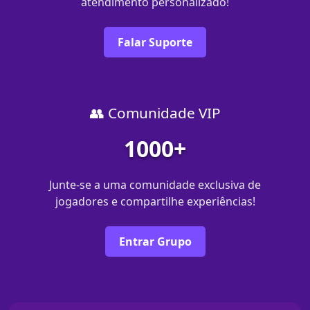
atendimento personalizado!
Falar Suporte
👥 Comunidade VIP
1000+
Junte-se a uma comunidade exclusiva de
jogadores e compartilhe experiências!
Entrar Grupo