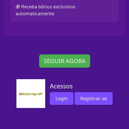
🎁 Receba bônus exclusivos
automaticamente
SEGUIR AGORA
Acessos
Login
Registrar-se