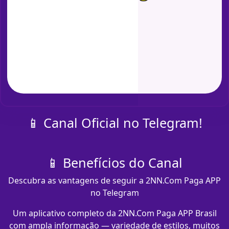
📱 Canal Oficial no Telegram!
📱 Benefícios do Canal
Descubra as vantagens de seguir a 2NN.Com Paga APP
no Telegram
Um aplicativo completo da 2NN.Com Paga APP Brasil
com ampla informação — variedade de estilos, muitos