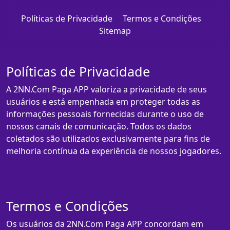
Políticas de Privacidade
Termos e Condições
Sitemap
Políticas de Privacidade
A 2NN.Com Paga APP valoriza a privacidade de seus
usuários e está empenhada em proteger todas as
informações pessoais fornecidas durante o uso de
nossos canais de comunicação. Todos os dados
coletados são utilizados exclusivamente para fins de
melhoria contínua da experiência de nossos jogadores.
Termos e Condições
Os usuários da 2NN.Com Paga APP concordam em