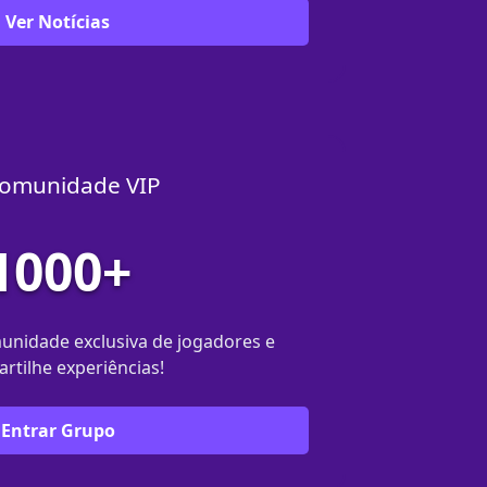
Ver Notícias
Comunidade VIP
1000+
unidade exclusiva de jogadores e
rtilhe experiências!
Entrar Grupo