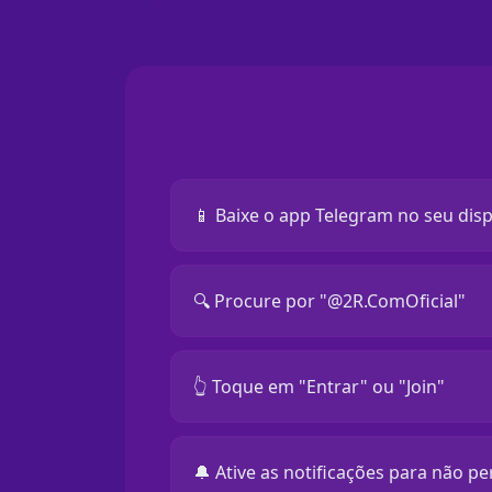
📱 Baixe o app Telegram no seu disp
🔍 Procure por "@2R.ComOficial"
👆 Toque em "Entrar" ou "Join"
🔔 Ative as notificações para não p