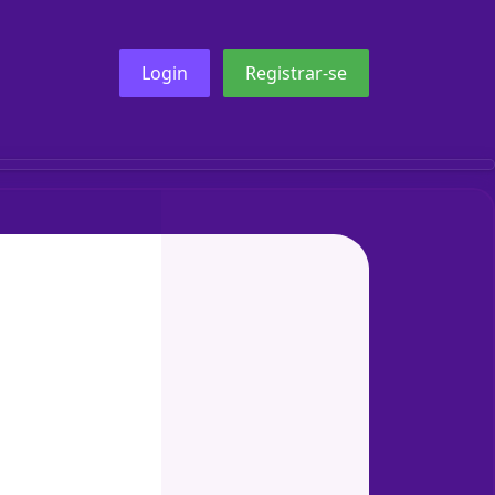
Login
Registrar-se