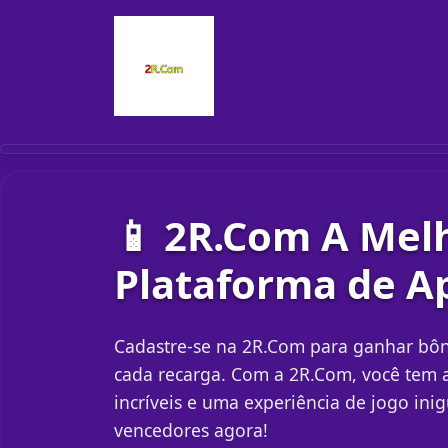
📱 2R.Com A Mel
Plataforma de A
Cadastre-se na 2R.Com para ganhar bôn
cada recarga. Com a 2R.Com, você tem 
incríveis e uma experiência de jogo inig
vencedores agora!