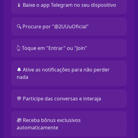
📱 Baixe o app Telegram no seu dispositivo
🔍 Procure por "@2UUuOficial"
👆 Toque em "Entrar" ou "Join"
🔔 Ative as notificações para não perder
nada
💬 Participe das conversas e interaja
🎁 Receba bônus exclusivos
automaticamente