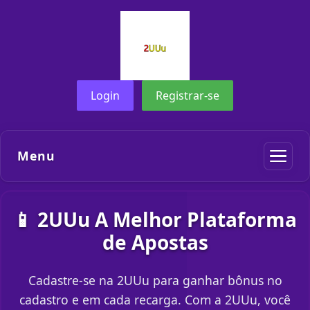
Login
Registrar-se
Menu
📱 2UUu A Melhor Plataforma
de Apostas
Cadastre-se na 2UUu para ganhar bônus no
cadastro e em cada recarga. Com a 2UUu, você