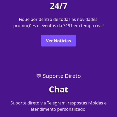
24/7
Fique por dentro de todas as novidades,
promoções e eventos da 3191 em tempo real!
Ver Notícias
💬 Suporte Direto
Chat
Suporte direto via Telegram, respostas rápidas e
atendimento personalizado!