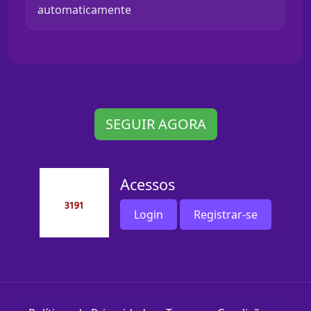
automaticamente
SEGUIR AGORA
Acessos
Login
Registrar-se