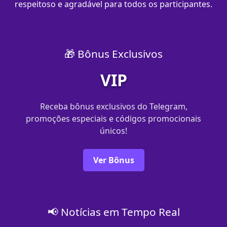
respeitoso e agradável para todos os participantes.
🎁 Bônus Exclusivos
VIP
Receba bônus exclusivos do Telegram,
promoções especiais e códigos promocionais
únicos!
Ver Bônus
📢 Notícias em Tempo Real