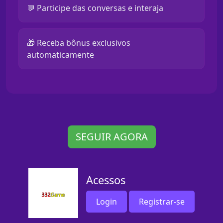
💬 Participe das conversas e interaja
🎁 Receba bônus exclusivos
automaticamente
SEGUIR AGORA
Acessos
Login
Registrar-se