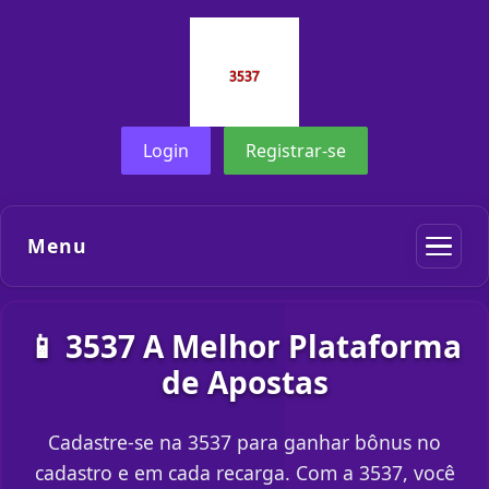
Login
Registrar-se
Menu
📱 3537 A Melhor Plataforma
de Apostas
Cadastre-se na 3537 para ganhar bônus no
cadastro e em cada recarga. Com a 3537, você