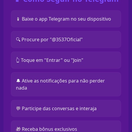
📱 Baixe o app Telegram no seu dispositivo
🔍 Procure por "@3537Oficial"
👆 Toque em "Entrar" ou "Join"
🔔 Ative as notificações para não perder
nada
💬 Participe das conversas e interaja
🎁 Receba bônus exclusivos