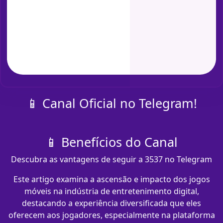
📱 Canal Oficial no Telegram!
📱 Benefícios do Canal
Descubra as vantagens de seguir a 3537 no Telegram
Este artigo examina a ascensão e impacto dos jogos
móveis na indústria de entretenimento digital,
destacando a experiência diversificada que eles
oferecem aos jogadores, especialmente na plataforma