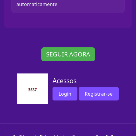
automaticamente
SEGUIR AGORA
Acessos
Login
Registrar-se