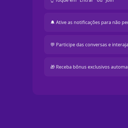
👆 Toque em "Entrar" ou "Join"
🔔 Ative as notificações para não p
💬 Participe das conversas e interaj
🎁 Receba bônus exclusivos autom