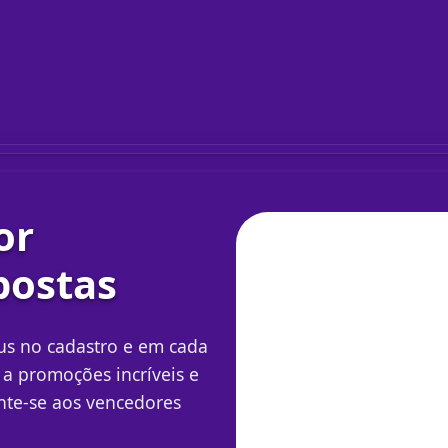
or
postas
us no cadastro e em cada
a promoções incríveis e
unte-se aos vencedores