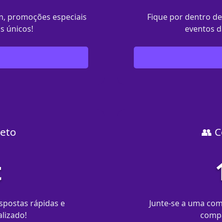
m, promoções especiais
Fique por dentro d
s únicos!
eventos d
reto
👥 
t
espostas rápidas e
Junte-se a uma com
lizado!
compa