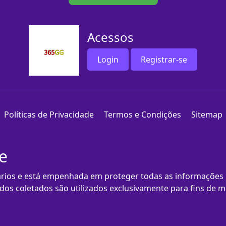
Acessos
Login
Registrar-se
Políticas de Privacidade
Termos e Condições
Sitemap
de
uários e está empenhada em proteger todas as informações 
os coletados são utilizados exclusivamente para fins de m