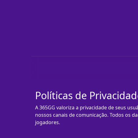
Políticas de Privacida
A 365GG valoriza a privacidade de seus us
nossos canais de comunicação. Todos os dad
jogadores.