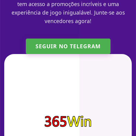
tem acesso a promoções incríveis e uma
experiência de jogo inigualável. Junte-se aos
vencedores agora!
SEGUIR NO TELEGRAM