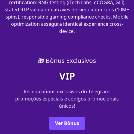
certification: RNG testing (iTech Labs, eCOGRA, GLI),
stated RTP validation através de simulation runs (10M+
spins), responsible gaming compliance checks. Mobile
optimization assegura identical experience cross-
device.
🎁 Bônus Exclusivos
VIP
Receba bônus exclusivos do Telegram,
promoções especiais e códigos promocionais
únicos!
Ver Bônus