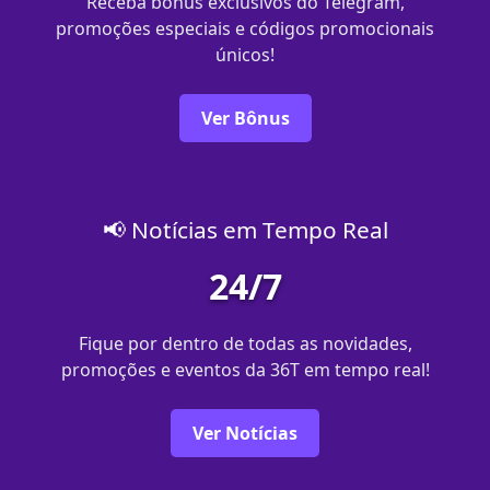
Receba bônus exclusivos do Telegram,
promoções especiais e códigos promocionais
únicos!
Ver Bônus
📢 Notícias em Tempo Real
24/7
Fique por dentro de todas as novidades,
promoções e eventos da 36T em tempo real!
Ver Notícias