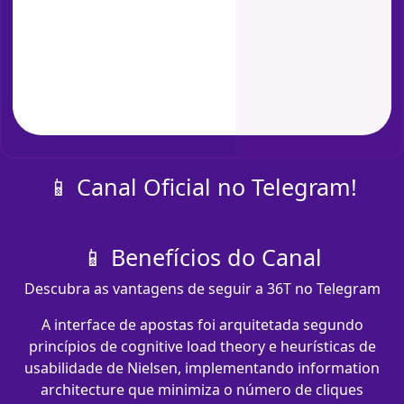
📱 Canal Oficial no Telegram!
📱 Benefícios do Canal
Descubra as vantagens de seguir a 36T no Telegram
A interface de apostas foi arquitetada segundo
princípios de cognitive load theory e heurísticas de
usabilidade de Nielsen, implementando information
architecture que minimiza o número de cliques