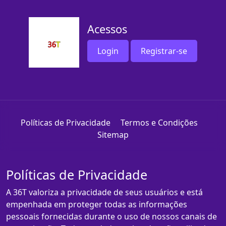
Acessos
Login
Registrar-se
Políticas de Privacidade
Termos e Condições
Sitemap
Políticas de Privacidade
A 36T valoriza a privacidade de seus usuários e está
empenhada em proteger todas as informações
pessoais fornecidas durante o uso de nossos canais de