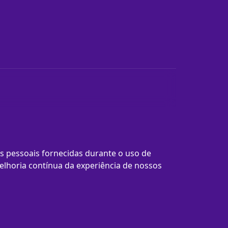
s pessoais fornecidas durante o uso de
elhoria contínua da experiência de nossos