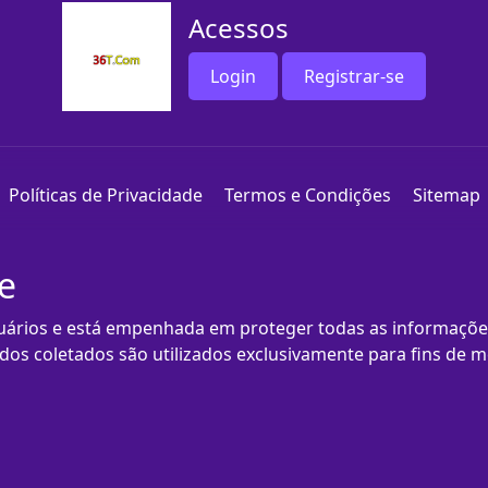
Acessos
Login
Registrar-se
Políticas de Privacidade
Termos e Condições
Sitemap
de
suários e está empenhada em proteger todas as informaçõe
os coletados são utilizados exclusivamente para fins de m