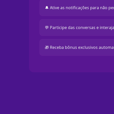
🔔 Ative as notificações para não p
💬 Participe das conversas e interaj
🎁 Receba bônus exclusivos autom