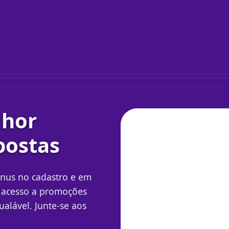
lhor
postas
nus no cadastro e em
 acesso a promoções
ualável. Junte-se aos