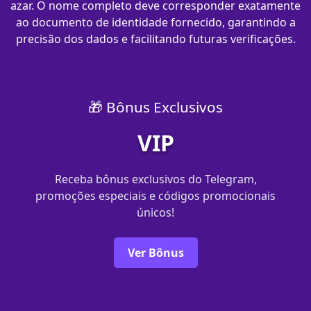
azar. O nome completo deve corresponder exatamente
ao documento de identidade fornecido, garantindo a
precisão dos dados e facilitando futuras verificações.
🎁 Bônus Exclusivos
VIP
Receba bônus exclusivos do Telegram,
promoções especiais e códigos promocionais
únicos!
Ver Bônus