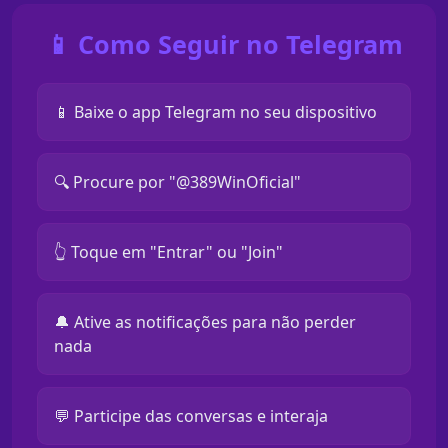
📱 Como Seguir no Telegram
📱 Baixe o app Telegram no seu dispositivo
🔍 Procure por "@389WinOficial"
👆 Toque em "Entrar" ou "Join"
🔔 Ative as notificações para não perder
nada
💬 Participe das conversas e interaja