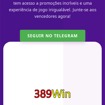
tem acesso a promoções incríveis e uma
experiência de jogo inigualável. Junte-se aos
vencedores agora!
SEGUIR NO TELEGRAM