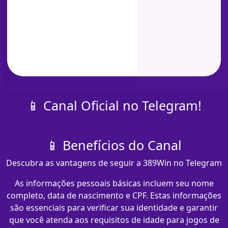
📱 Canal Oficial no Telegram!
📱 Benefícios do Canal
Descubra as vantagens de seguir a 389Win no Telegram
As informações pessoais básicas incluem seu nome
completo, data de nascimento e CPF. Estas informações
são essenciais para verificar sua identidade e garantir
que você atenda aos requisitos de idade para jogos de