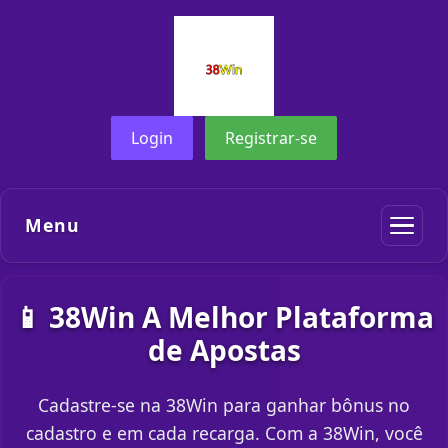
Login
Registrar-se
Menu
📱 38Win A Melhor Plataforma
de Apostas
Cadastre-se na 38Win para ganhar bônus no
cadastro e em cada recarga. Com a 38Win, você