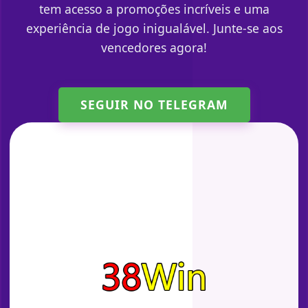
tem acesso a promoções incríveis e uma
experiência de jogo inigualável. Junte-se aos
vencedores agora!
SEGUIR NO TELEGRAM