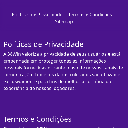
Políticas de Privacidade
Termos e Condições
Sitemap
Políticas de Privacidade
A 38Win valoriza a privacidade de seus usuários e está
empenhada em proteger todas as informações
pessoais fornecidas durante o uso de nossos canais de
comunicação. Todos os dados coletados são utilizados
exclusivamente para fins de melhoria contínua da
experiência de nossos jogadores.
Termos e Condições