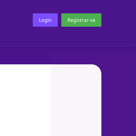
Login
Registrar-se