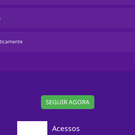
a
aticamente
SEGUIR AGORA
Acessos