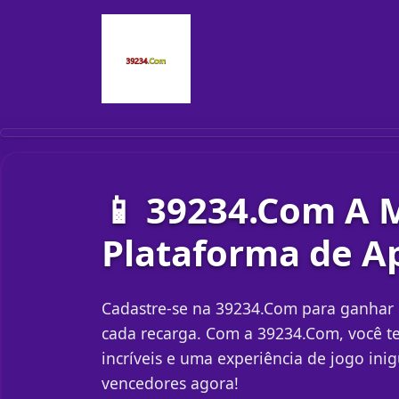
📱 39234.Com A 
Plataforma de A
Cadastre-se na 39234.Com para ganhar
cada recarga. Com a 39234.Com, você 
incríveis e uma experiência de jogo inig
vencedores agora!