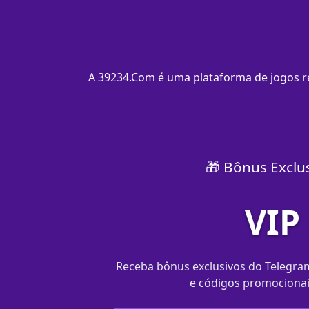
A 39234.Com é uma plataforma de jogos re
🎁 Bônus Exclu
VIP
Receba bônus exclusivos do Telegra
e códigos promocionai