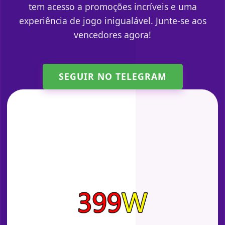
tem acesso a promoções incríveis e uma
experiência de jogo inigualável. Junte-se aos
vencedores agora!
SEGUIR NO TELEGRAM