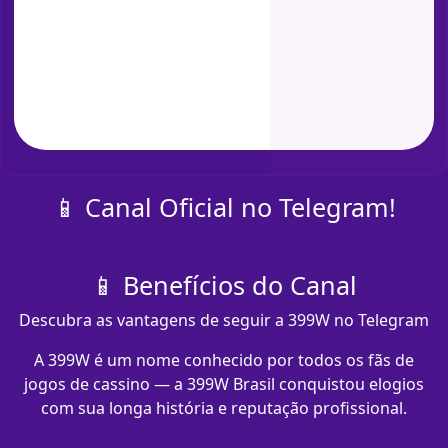
📱 Canal Oficial no Telegram!
📱 Benefícios do Canal
Descubra as vantagens de seguir a 399W no Telegram
A 399W é um nome conhecido por todos os fãs de
jogos de cassino — a 399W Brasil conquistou elogios
com sua longa história e reputação profissional.