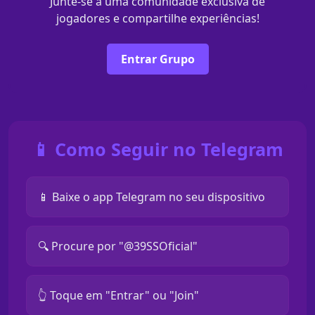
Junte-se a uma comunidade exclusiva de
jogadores e compartilhe experiências!
Entrar Grupo
📱 Como Seguir no Telegram
📱 Baixe o app Telegram no seu dispositivo
🔍 Procure por "@39SSOficial"
👆 Toque em "Entrar" ou "Join"