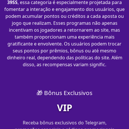
39SS
, essa categoria é especialmente projetada para
fomentar a interação e engajamento dos usuários, que
podem acumular pontos ou créditos a cada aposta ou
jogo que realizam. Esses programas não apenas
incentivam os jogadores a retornarem ao site, mas
também proporcionam uma experiência mais
gratificante e envolvente. Os usuários podem trocar
seus pontos por prêmios, bônus ou até mesmo
dinheiro real, dependendo das políticas do site. Além
disso, as recompensas variam signific.
🎁 Bônus Exclusivos
VIP
Receba bônus exclusivos do Telegram,