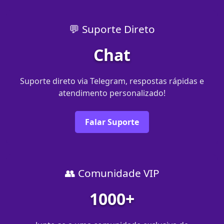
💬 Suporte Direto
Chat
Suporte direto via Telegram, respostas rápidas e
atendimento personalizado!
Falar Suporte
👥 Comunidade VIP
1000+