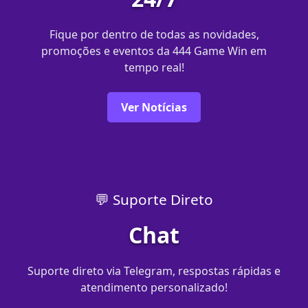
Fique por dentro de todas as novidades,
promoções e eventos da 444 Game Win em
tempo real!
Ver Notícias
💬 Suporte Direto
Chat
Suporte direto via Telegram, respostas rápidas e
atendimento personalizado!