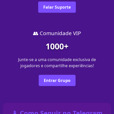
Falar Suporte
👥 Comunidade VIP
1000+
Junte-se a uma comunidade exclusiva de
jogadores e compartilhe experiências!
Entrar Grupo
📱 Como Seguir no Telegram