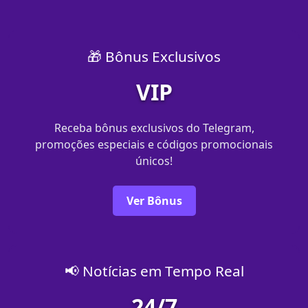
🎁 Bônus Exclusivos
VIP
Receba bônus exclusivos do Telegram,
promoções especiais e códigos promocionais
únicos!
Ver Bônus
📢 Notícias em Tempo Real
24/7