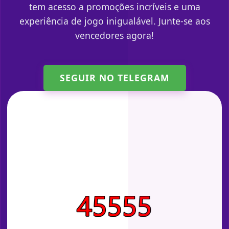
tem acesso a promoções incríveis e uma
experiência de jogo inigualável. Junte-se aos
vencedores agora!
SEGUIR NO TELEGRAM