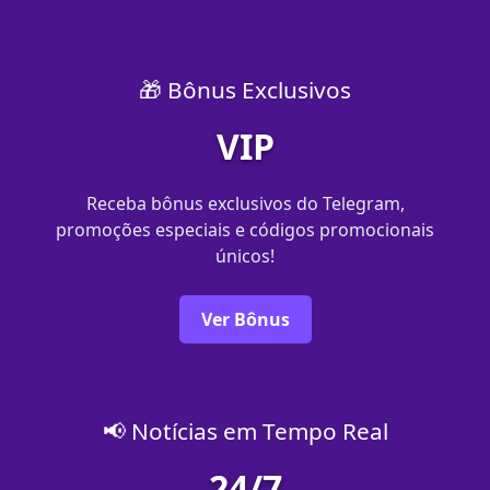
🎁 Bônus Exclusivos
VIP
Receba bônus exclusivos do Telegram,
promoções especiais e códigos promocionais
únicos!
Ver Bônus
📢 Notícias em Tempo Real
24/7