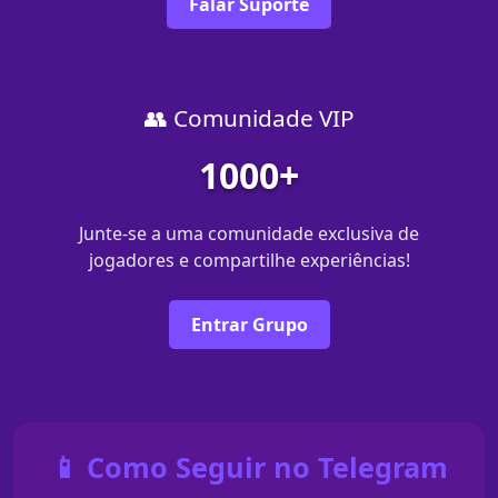
Falar Suporte
👥 Comunidade VIP
1000+
Junte-se a uma comunidade exclusiva de
jogadores e compartilhe experiências!
Entrar Grupo
📱 Como Seguir no Telegram