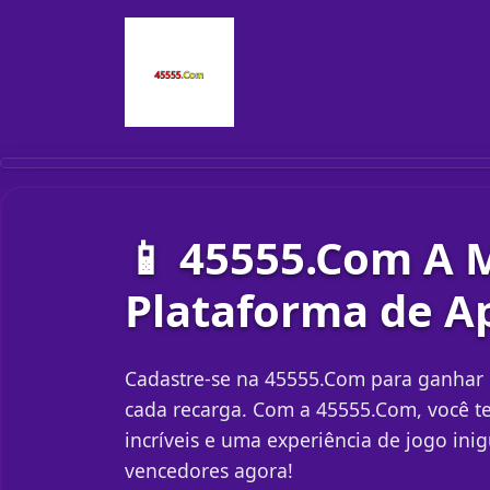
📱 45555.Com A 
Plataforma de A
Cadastre-se na 45555.Com para ganhar
cada recarga. Com a 45555.Com, você 
incríveis e uma experiência de jogo inig
vencedores agora!