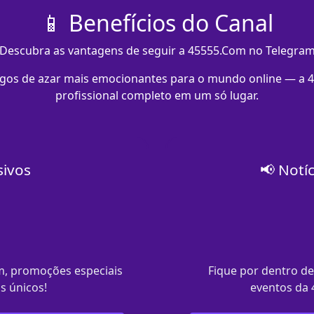
📱 Benefícios do Canal
Descubra as vantagens de seguir a 45555.Com no Telegra
jogos de azar mais emocionantes para o mundo online — a 
profissional completo em um só lugar.
sivos
📢 Notí
m, promoções especiais
Fique por dentro d
s únicos!
eventos da 