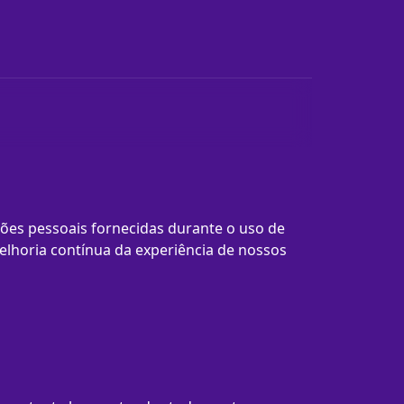
ões pessoais fornecidas durante o uso de
elhoria contínua da experiência de nossos