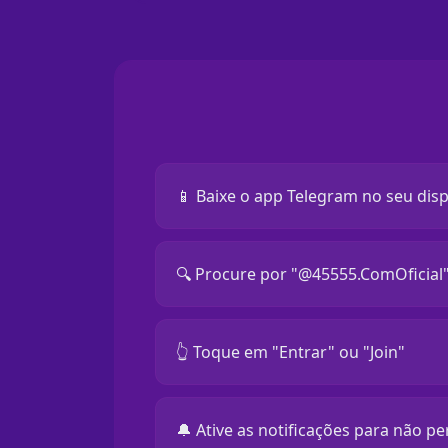
📱 Baixe o app Telegram no seu disp
🔍 Procure por "@45555.ComOficial
👆 Toque em "Entrar" ou "Join"
🔔 Ative as notificações para não p