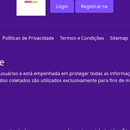
Login
Registrar-se
Políticas de Privacidade
Termos e Condições
Sitemap
de
s usuários e está empenhada em proteger todas as informaç
os coletados são utilizados exclusivamente para fins de m