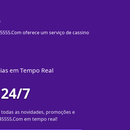
m
45555.Com oferece um serviço de cassino
cias em Tempo Real
24/7
e todas as novidades, promoções e
45555.Com em tempo real!