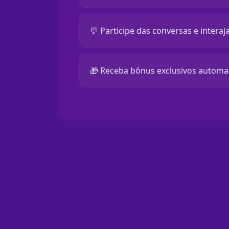
💬 Participe das conversas e interaj
🎁 Receba bônus exclusivos autom