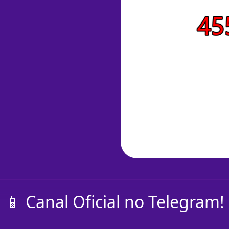
📱 Canal Oficial no Telegram!