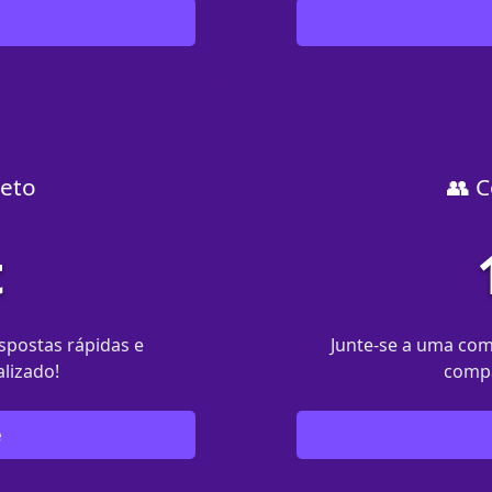
reto
👥 
t
espostas rápidas e
Junte-se a uma com
lizado!
compa
e