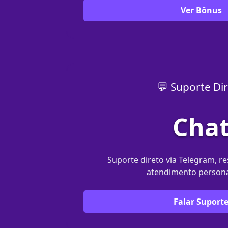
Ver Bônus
💬 Suporte Di
Cha
Suporte direto via Telegram, r
atendimento persona
Falar Suport