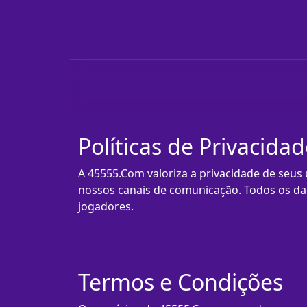
Políticas de Privacida
A 45555.Com valoriza a privacidade de seu
nossos canais de comunicação. Todos os dad
jogadores.
Termos e Condições