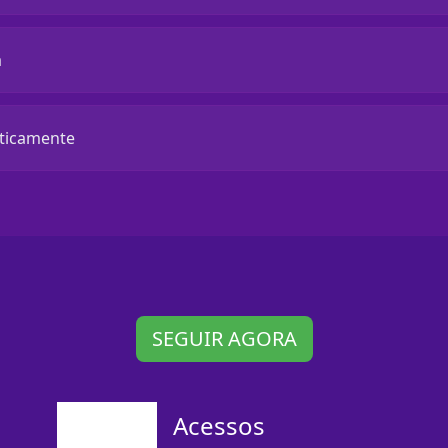
a
aticamente
SEGUIR AGORA
Acessos