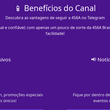
📱 Benefícios do Canal
Descubra as vantagens de seguir a 456A no Telegram
onal e confiável; com apenas um pouco de sorte da 456A Br
facilidade!
sivos
📢 Notí
m, promoções especiais
Fique por dentro d
s únicos!
eventos 