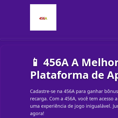
📱 456A A Melho
Plataforma de A
Cadastre-se na 456A para ganhar bônus
recarga. Com a 456A, você tem acesso a
uma experiência de jogo inigualável. J
agora!