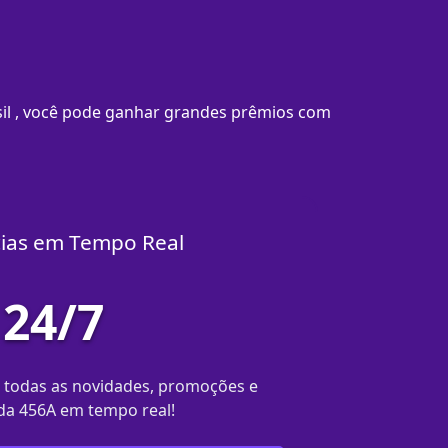
asil , você pode ganhar grandes prêmios com
cias em Tempo Real
24/7
e todas as novidades, promoções e
da 456A em tempo real!