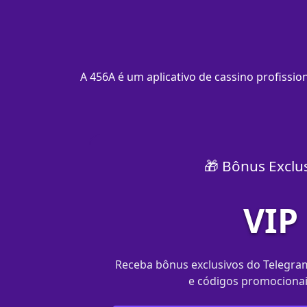
A 456A é um aplicativo de cassino profissi
🎁 Bônus Exclu
VIP
Receba bônus exclusivos do Telegra
e códigos promocionai