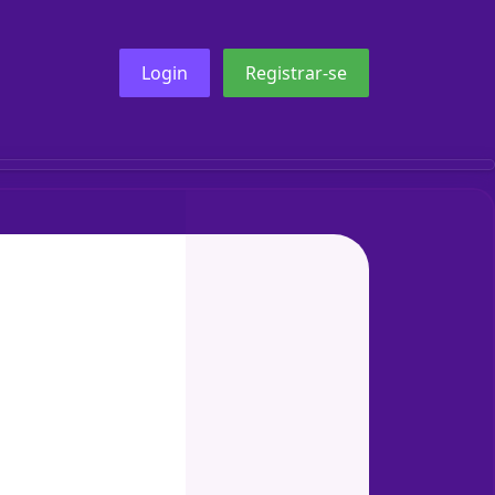
Login
Registrar-se