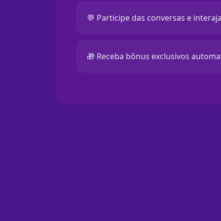
💬 Participe das conversas e interaj
🎁 Receba bônus exclusivos autom