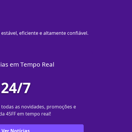
stável, eficiente e altamente confiável.
cias em Tempo Real
24/7
e todas as novidades, promoções e
da 45FF em tempo real!
Ver Notícias