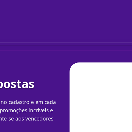
postas
 no cadastro e em cada
 promoções incríveis e
unte-se aos vencedores