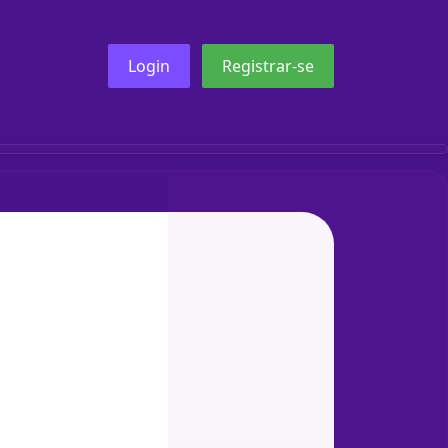
Login
Registrar-se