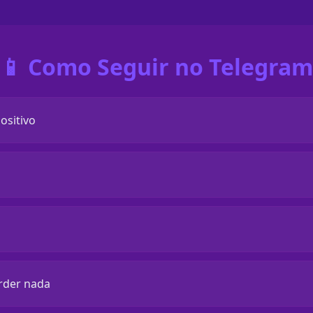
📱 Como Seguir no Telegram
ositivo
erder nada