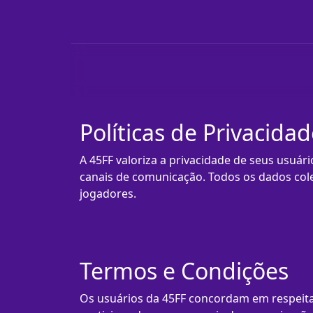
Políticas de Privacida
A 45FF valoriza a privacidade de seus usuá
canais de comunicação. Todos os dados cole
jogadores.
Termos e Condições
Os usuários da 45FF concordam em respeitar