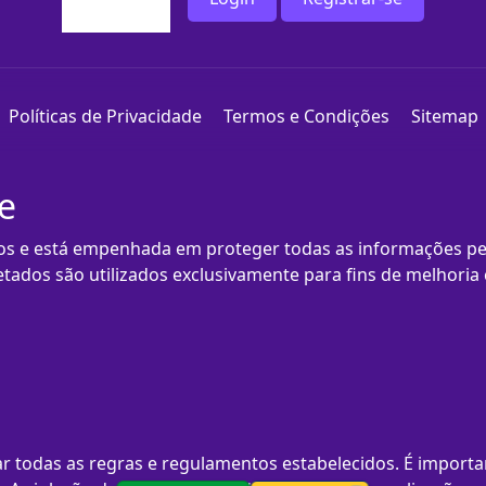
Políticas de Privacidade
Termos e Condições
Sitemap
de
rios e está empenhada em proteger todas as informações p
tados são utilizados exclusivamente para fins de melhoria
 todas as regras e regulamentos estabelecidos. É importa