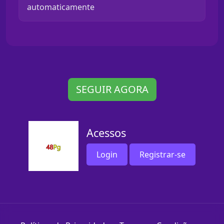
automaticamente
SEGUIR AGORA
Acessos
Login
Registrar-se