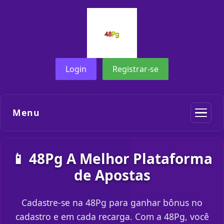
Login
Registrar-se
Menu
📱 48Pg A Melhor Plataforma
de Apostas
Cadastre-se na 48Pg para ganhar bônus no
cadastro e em cada recarga. Com a 48Pg, você