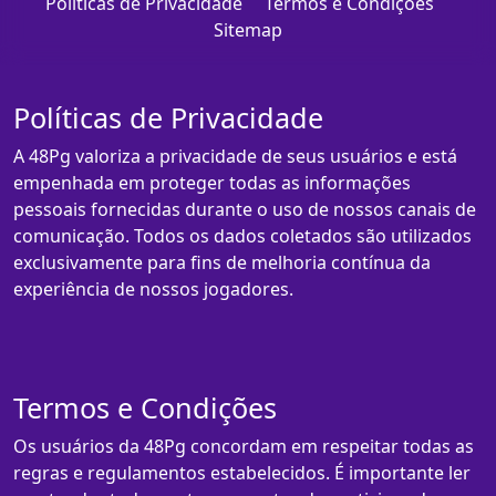
Políticas de Privacidade
Termos e Condições
Sitemap
Políticas de Privacidade
A 48Pg valoriza a privacidade de seus usuários e está
empenhada em proteger todas as informações
pessoais fornecidas durante o uso de nossos canais de
comunicação. Todos os dados coletados são utilizados
exclusivamente para fins de melhoria contínua da
experiência de nossos jogadores.
Termos e Condições
Os usuários da 48Pg concordam em respeitar todas as
regras e regulamentos estabelecidos. É importante ler