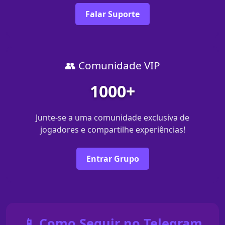
Falar Suporte
👥 Comunidade VIP
1000+
Junte-se a uma comunidade exclusiva de
jogadores e compartilhe experiências!
Entrar Grupo
📱 Como Seguir no Telegram