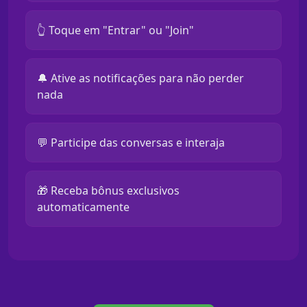
👆 Toque em "Entrar" ou "Join"
🔔 Ative as notificações para não perder
nada
💬 Participe das conversas e interaja
🎁 Receba bônus exclusivos
automaticamente