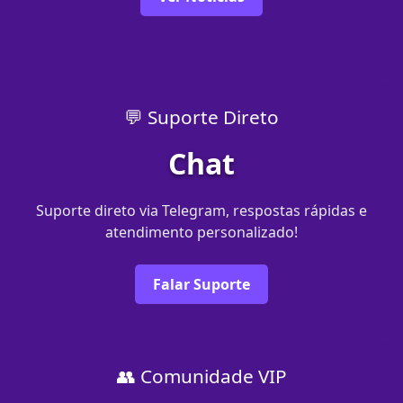
💬 Suporte Direto
Chat
Suporte direto via Telegram, respostas rápidas e
atendimento personalizado!
Falar Suporte
👥 Comunidade VIP