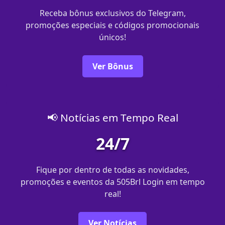
Receba bônus exclusivos do Telegram,
promoções especiais e códigos promocionais
únicos!
Ver Bônus
📢 Notícias em Tempo Real
24/7
Fique por dentro de todas as novidades,
promoções e eventos da 505Brl Login em tempo
real!
Ver Notícias