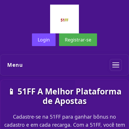
Login
Registrar-se
Menu
📱 51FF A Melhor Plataforma
de Apostas
Cadastre-se na 51FF para ganhar bônus no
cadastro e em cada recarga. Com a 51FF, você tem