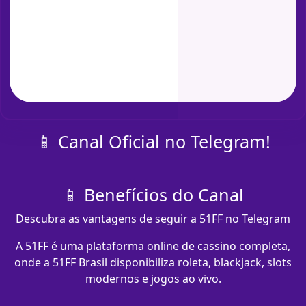
📱 Canal Oficial no Telegram!
📱 Benefícios do Canal
Descubra as vantagens de seguir a 51FF no Telegram
A 51FF é uma plataforma online de cassino completa,
onde a 51FF Brasil disponibiliza roleta, blackjack, slots
modernos e jogos ao vivo.