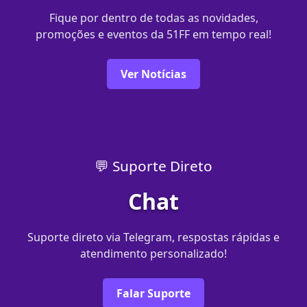
Fique por dentro de todas as novidades,
promoções e eventos da 51FF em tempo real!
Ver Notícias
💬 Suporte Direto
Chat
Suporte direto via Telegram, respostas rápidas e
atendimento personalizado!
Falar Suporte