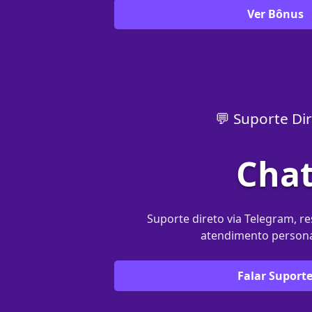
Ver Bônus
💬 Suporte Di
Cha
Suporte direto via Telegram, r
atendimento persona
Falar Suport