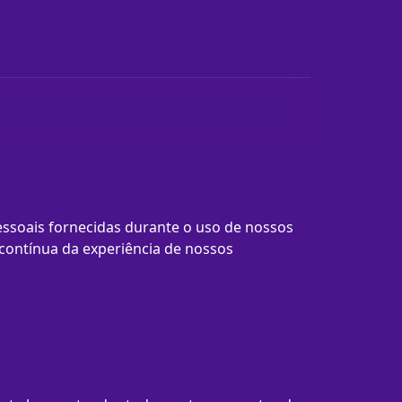
essoais fornecidas durante o uso de nossos
 contínua da experiência de nossos