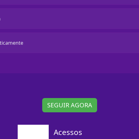
a
aticamente
SEGUIR AGORA
Acessos