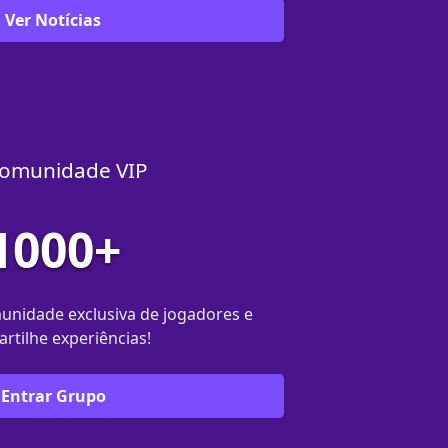
Ver Notícias
Comunidade VIP
1000+
unidade exclusiva de jogadores e
rtilhe experiências!
Entrar Grupo