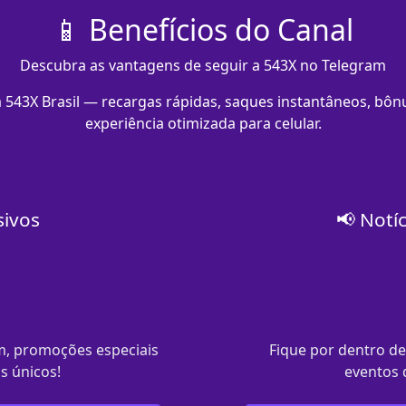
📱 Benefícios do Canal
Descubra as vantagens de seguir a 543X no Telegram
da 543X Brasil — recargas rápidas, saques instantâneos, bô
experiência otimizada para celular.
sivos
📢 Notí
m, promoções especiais
Fique por dentro d
s únicos!
eventos 