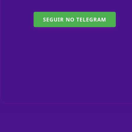
SEGUIR NO TELEGRAM