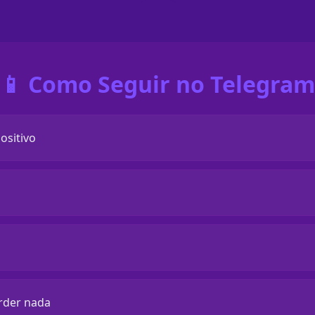
📱 Como Seguir no Telegram
ositivo
erder nada