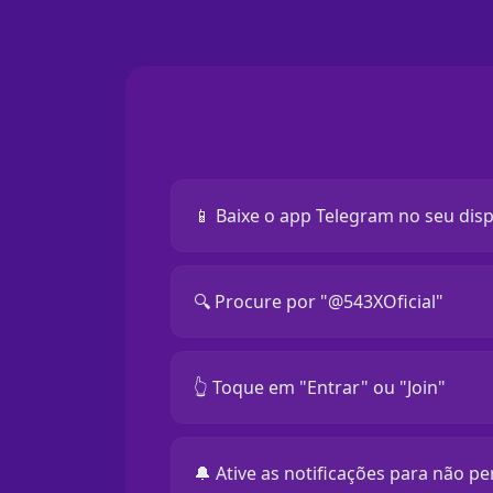
📱 Baixe o app Telegram no seu disp
🔍 Procure por "@543XOficial"
👆 Toque em "Entrar" ou "Join"
🔔 Ative as notificações para não p