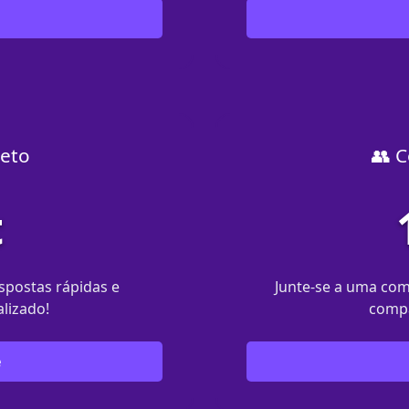
reto
👥 
t
espostas rápidas e
Junte-se a uma com
lizado!
compa
e