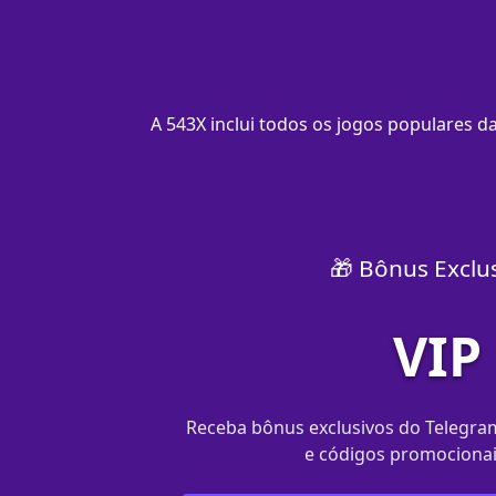
A 543X inclui todos os jogos populares 
🎁 Bônus Exclu
VIP
Receba bônus exclusivos do Telegra
e códigos promocionai