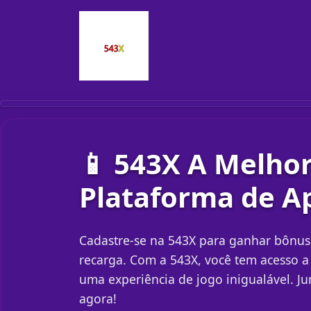
📱 543X A Melho
Plataforma de A
Cadastre-se na 543X para ganhar bônus
recarga. Com a 543X, você tem acesso a
uma experiência de jogo inigualável. J
agora!