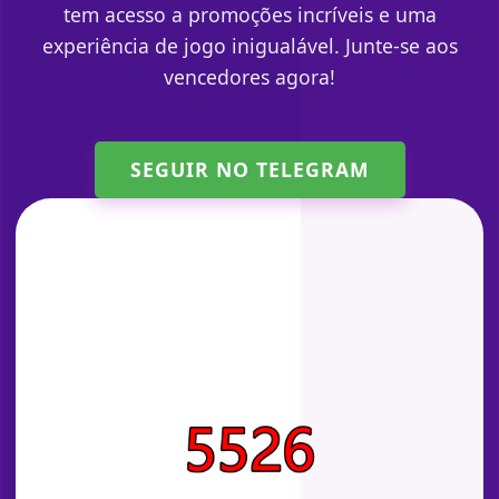
tem acesso a promoções incríveis e uma
experiência de jogo inigualável. Junte-se aos
vencedores agora!
SEGUIR NO TELEGRAM