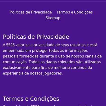
Políticas de Privacidade
Termos e Condições
Sitemap
Políticas de Privacidade
A 5526 valoriza a privacidade de seus usuários e está
empenhada em proteger todas as informações
pessoais fornecidas durante o uso de nossos canais de
comunicação. Todos os dados coletados são utilizados
exclusivamente para fins de melhoria contínua da
experiência de nossos jogadores.
Termos e Condições