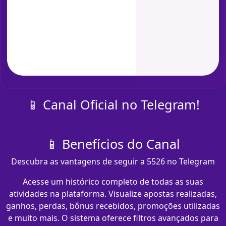
📱 Canal Oficial no Telegram!
📱 Benefícios do Canal
Descubra as vantagens de seguir a 5526 no Telegram
Acesse um histórico completo de todas as suas
atividades na plataforma. Visualize apostas realizadas,
ganhos, perdas, bônus recebidos, promoções utilizadas
e muito mais. O sistema oferece filtros avançados para