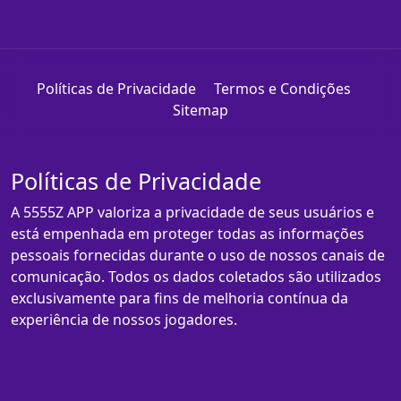
Políticas de Privacidade
Termos e Condições
Sitemap
Políticas de Privacidade
A 5555Z APP valoriza a privacidade de seus usuários e
está empenhada em proteger todas as informações
pessoais fornecidas durante o uso de nossos canais de
comunicação. Todos os dados coletados são utilizados
exclusivamente para fins de melhoria contínua da
experiência de nossos jogadores.