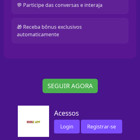
💬 Participe das conversas e interaja
🎁 Receba bônus exclusivos
automaticamente
SEGUIR AGORA
Acessos
Login
Registrar-se